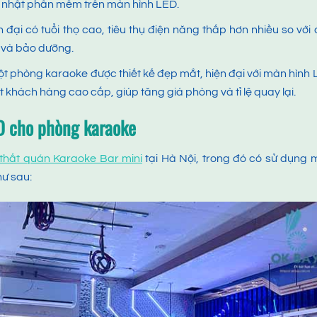
p nhật phần mềm trên màn hình LED.
 đại có tuổi thọ cao, tiêu thụ điện năng thấp hơn nhiều so với
h và bảo dưỡng.
t phòng karaoke được thiết kế đẹp mắt, hiện đại với màn hình
 khách hàng cao cấp, giúp tăng giá phòng và tỉ lệ quay lại.
ED cho phòng karaoke
i thất quán Karaoke Bar mini
tại Hà Nội, trong đó có sử dụng
hư sau: