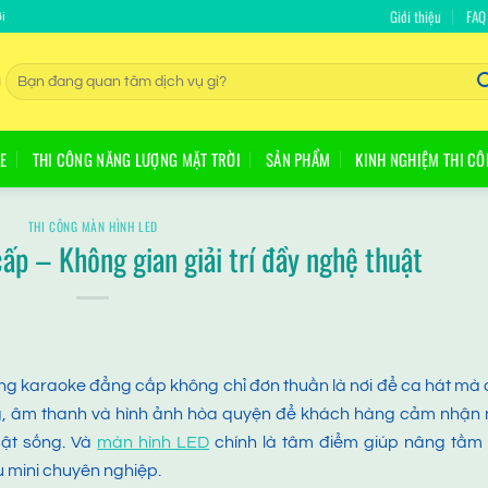
Giới thiệu
FAQ
i
Tìm
kiếm:
E
THI CÔNG NĂNG LƯỢNG MẶT TRỜI
SẢN PHẨM
KINH NGHIỆM THI C
THI CÔNG MÀN HÌNH LED
p – Không gian giải trí đầy nghệ thuật
hòng karaoke đẳng cấp không chỉ đơn thuần là nơi để ca hát mà
áng, âm thanh và hình ảnh hòa quyện để khách hàng cảm nhận
ật sống. Và
màn hình LED
chính là tâm điểm giúp nâng tầm 
 mini chuyên nghiệp.