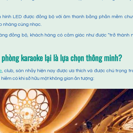
àn hình LED được đồng bộ với âm thanh bằng phần mềm chu
ịp nhàng cùng nhạc.
áng đồng bộ, khách hàng có cảm giác như được “trở thành n
 phòng karaoke lại là lựa chọn thông minh?
e
, club, sàn nhảy hiện nay được ưa thích và được chú trọng t
m hiếm có khi sở hữu một không gian ấn tượng: