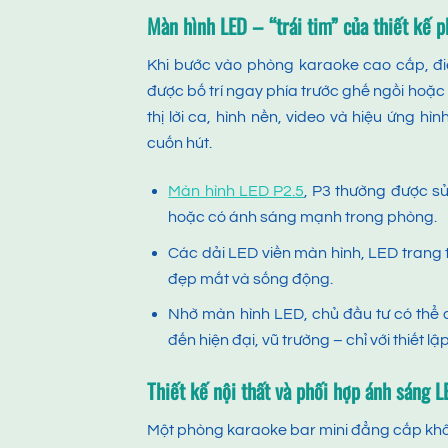
Màn hình LED – “trái tim” của thiết kế 
Khi bước vào phòng karaoke cao cấp, đi
được bố trí ngay phía trước ghế ngồi hoặc
thị lời ca, hình nền, video và hiệu ứng h
cuốn hút.
Màn hình LED P2.5
, P3 thường được s
hoặc có ánh sáng mạnh trong phòng.
Các dải LED viền màn hình, LED trang t
đẹp mắt và sống động.
Nhờ màn hình LED, chủ đầu tư có thể 
đến hiện đại, vũ trường – chỉ với thiết l
Thiết kế nội thất và phối hợp ánh sáng L
Một phòng karaoke bar mini đẳng cấp không