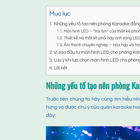
Mục lục
Những yếu tố tạo nên phòng Karaoke đẳng
Màn hình LED – “trái tim” của thiết kế p
Thiết kế nội thất và phối hợp ánh sáng LE
Âm thanh chuyên nghiệp – Hòa hợp với hì
Vì sao đầu tư màn hình LED cho phòng kara
Lưu ý khi lựa chọn màn hình LED cho phòn
Lời kết
Những yếu tố tạo nên phòng Ka
Trước tiên chúng ta hãy cùng tìm hiểu n
hứng và được chú ý của quán karaoke hoặc 
đây: