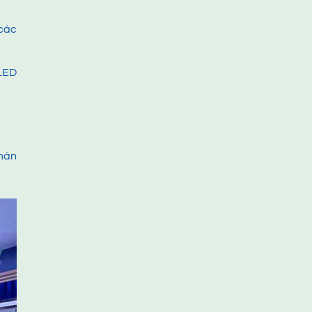
 các
 LED
 màn