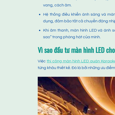
vang, cách âm.
Hệ thống điều khiển ánh sáng và m
dụng, đảm bảo tất cả chuyển động nh
Khi âm thanh, màn hình LED và ánh s
sao” trong phòng hát của mình.
Vì sao đầu tư màn hình LED cho
Việc
thi công màn hình LED quán Karaok
từng khâu thiết kế. Đó là bởi những ưu điể