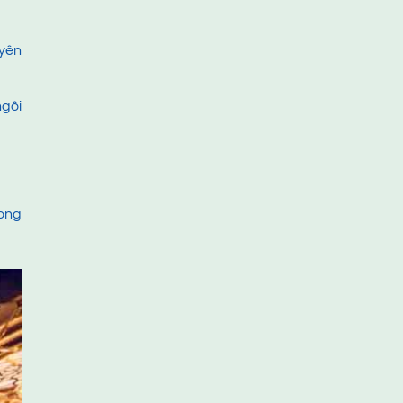
yên
gôi
rong