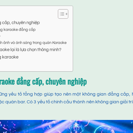
 cấp, chuyên nghiệp
hòng karaoke đẳng cấp
D
nh ảnh và ánh sáng trong quán Karaoke
oke lại là lựa chọn thông minh?
g karaoke
raoke đẳng cấp, chuyên nghiệp
hững yếu tố tổng hợp giúp tạo nên một không gian đẳng cấp,
quán bar. Có 3 yếu tố chính cấu thành nên không gian giải trí