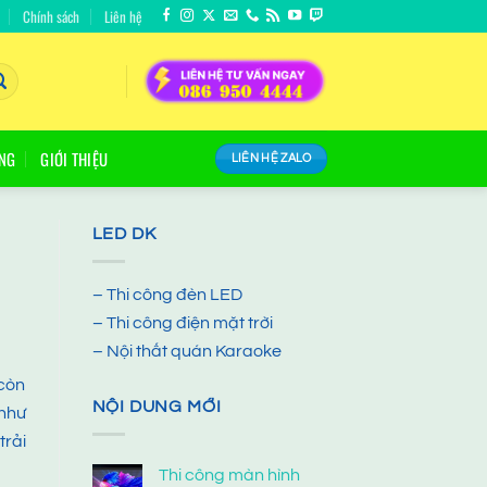
Chính sách
Liên hệ
ÔNG
GIỚI THIỆU
LIÊN HỆ ZALO
LED DK
– Thi công đèn LED
– Thi công điện mặt trời
– Nội thất quán Karaoke
 còn
NỘI DUNG MỚI
 như
trải
Thi công màn hình