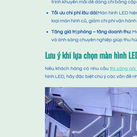
trình khuyến mãi dễ dàng chỉ bằng cậ
Tối ưu chi phí lâu dài:
Màn hình LED hiện
loại màn hình cũ, giảm chi phí vận hàn
Tăng giá trị phòng – tăng doanh thu:
Mộ
và ánh sáng chuyên nghiệp giúp thu hút
Lưu ý khi lựa chọn màn hình L
Nếu khách hàng có nhu cầu
thi công nộ
hình LED, hãy đặc biệt chú ý các vấn đề n