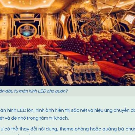
cần đầu tư màn hình LED cho quán?
n hình LED lớn, hình ảnh hiển thị sắc nét và hiệu ứng chuyển 
ệt và dễ nhớ trong tâm trí khách.
tư có thể thay đổi nội dung, theme phòng hoặc quảng bá ch