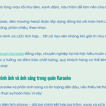
à tông màu tối như đen, xanh đậm, nâu trầm để làm nền cho
laser, đèn moving-head được lắp dựng đồng bộ với màn hình
ộng, phản chiếu, theo nhạc.
n kính có LED tích hợp… tất cả tạo nên không khí giải trí như
g quán Karaoke
đẳng cấp, chuyên nghiệp tại Hà Nội. Nếu muốn
ược ý tưởng và đảm bảo chất lượng, quý khách hàng có thể liê
 nhé!
ình ảnh và ánh sáng
trong quán Karaoke
araoke và phần ánh sáng có ấn tượng đến đâu, nếu thiếu hệ t
thực sự hoàn hảo. Vì vậy:
diện tích phòng – dải loa chính kết hợp loa trầm, vang và xử l