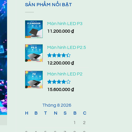
SẢN PHẨM NỔI BẬT
Màn hình LED P3
11.200.000
₫
Màn hình LED P2.5
Được xếp
12.200.000
₫
hạng
4.33
5 sao
Màn hình LED P2
Được
15.600.000
₫
xếp hạng
4.00
5
sao
Tháng 8 2026
H
B
T
N
S
B
C
1
2