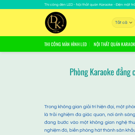
Chuyển
Thi công đèn LED - Nội thất quán Karaoke - Điện mặt trờ
đến
nội
dung
THI CÔNG MÀN HÌNH LED
NỘI THẤT QUÁN KARAOK
Phòng Karaoke đẳng cấ
Trong không gian giải trí hiện đại, một p
là trải nghiệm đa giác quan, nơi ánh s
đang bước vào một không gian nghệ thu
nghiệm đó, biến phòng hát thành sân khấu