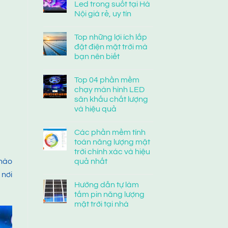
Led trong suốt tại Hà
Nội giá rẻ, uy tín
Top những lợi ích lắp
đặt điện mặt trời mà
bạn nên biết
Top 04 phần mềm
chạy màn hình LED
sân khấu chất lượng
và hiệu quả
Các phần mềm tính
toán năng lượng mặt
trời chính xác và hiệu
 hào
quả nhất
 nơi
Hướng dẫn tự làm
tấm pin năng lượng
mặt trời tại nhà