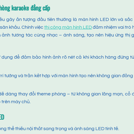
phòng karaoke đẳng cấp
ều gây ấn tượng đầu tiên thường là màn hình LED lớn và sắc
 sân khấu. Chính việc
thi công
màn hình LED
đảm nhiệm vai trò 
ình ảnh tương tác cùng nhạc – ánh sáng, tạo nên hiệu ứng thị 
ử dụng để đảm bảo hình ảnh rõ nét cả khi khách hàng đứng t
rí tường và trần kết hợp với màn hình tạo nên không gian đồng
dễ dàng thay đổi theme phòng – từ không gian lãng mạn, cổ 
ập trên máy chủ.
ED
 thể thiếu nội thất sang trọng và ánh sáng LED tinh tế.