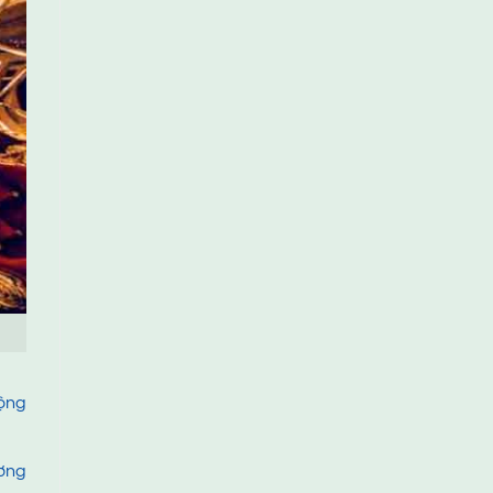
động
ương