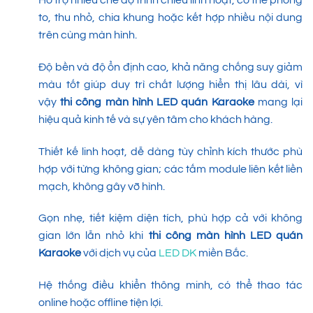
to, thu nhỏ, chia khung hoặc kết hợp nhiều nội dung
trên cùng màn hình.
Độ bền và độ ổn định cao, khả năng chống suy giảm
màu tốt giúp duy trì chất lượng hiển thị lâu dài, vì
vậy
thi công màn hình LED quán Karaoke
mang lại
hiệu quả kinh tế và sự yên tâm cho khách hàng.
Thiết kế linh hoạt, dễ dàng tùy chỉnh kích thước phù
hợp với từng không gian; các tấm module liên kết liền
mạch, không gây vỡ hình.
Gọn nhẹ, tiết kiệm diện tích, phù hợp cả với không
gian lớn lẫn nhỏ khi
thi công màn hình LED quán
Karaoke
với dịch vụ của
LED DK
miền Bắc.
Hệ thống điều khiển thông minh, có thể thao tác
online hoặc offline tiện lợi.