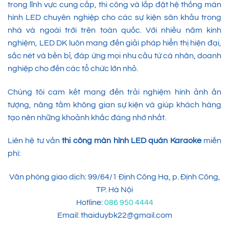
trong lĩnh vực cung cấp, thi công và lắp đặt hệ thống màn
hình LED chuyên nghiệp cho các sự kiện sân khấu trong
nhà và ngoài trời trên toàn quốc. Với nhiều năm kinh
nghiệm, LED DK luôn mang đến giải pháp hiển thị hiện đại,
sắc nét và bền bỉ, đáp ứng mọi nhu cầu từ cá nhân, doanh
nghiệp cho đến các tổ chức lớn nhỏ.
Chúng tôi cam kết mang đến trải nghiệm hình ảnh ấn
tượng, nâng tầm không gian sự kiện và giúp khách hàng
tạo nên những khoảnh khắc đáng nhớ nhất.
Liên hệ tư vấn
thi công màn hình LED quán Karaoke
miễn
phí:
Văn phòng giao dịch: 99/64/1 Định Công Hạ, p. Định Công,
TP. Hà Nội
Hotline:
086 950 4444
Email: thaiduybk22@gmail.com