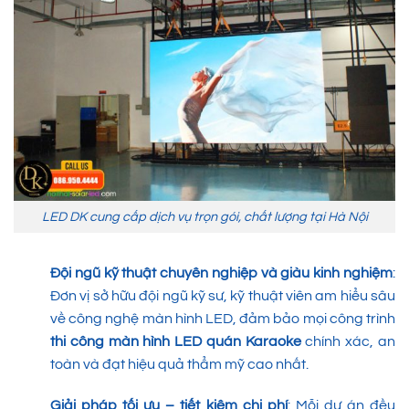
LED DK cung cấp dịch vụ trọn gói, chất lượng tại Hà Nội
Đội ngũ kỹ thuật chuyên nghiệp và giàu kinh nghiệm
:
Đơn vị sở hữu đội ngũ kỹ sư, kỹ thuật viên am hiểu sâu
về công nghệ màn hình LED, đảm bảo mọi công trình
thi công màn hình LED quán Karaoke
chính xác, an
toàn và đạt hiệu quả thẩm mỹ cao nhất.
Giải pháp tối ưu – tiết kiệm chi phí
: Mỗi dự án đều