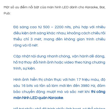
Một số ưu điểm nổi bật của màn hình LED dành cho Karaoke, Bar,
Pub:
Độ sáng cao từ 500 – 2200 nits, phù hợp với nhiều
điều kiện ánh sáng khác nhau; khoảng cách chiếu tối
thiểu chỉ 3 mét, mang đến không gian trình chiếu
rộng và rõ nét.
Cập nhật nội dung nhanh chóng, vận hành dễ dàng,
hỗ trợ thay đổi hình ảnh hoặc video theo từng chương
trình, sự kiện.
Hình ảnh hiển thị chân thực với hơn 17 triệu màu, độ
sâu 16 bits và tần số làm mới lên đến 3980 Hz, đảm
bảo chuyển động mượt mà và sắc nét khi
thi công
màn hình LED quán Karaoke
.
Hỗ trợ nhiều chế độ trình chiếu linh hoạt, có thể phóng