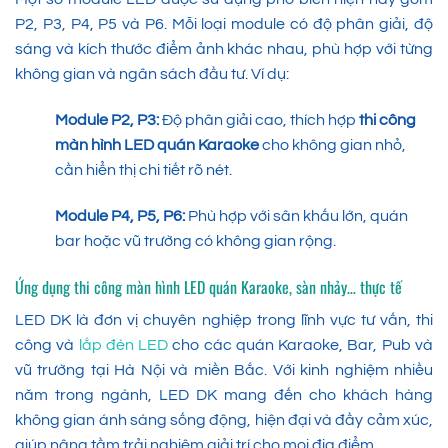
P2, P3, P4, P5 và P6. Mỗi loại module có độ phân giải, độ
sáng và kích thước điểm ảnh khác nhau, phù hợp với từng
không gian và ngân sách đầu tư. Ví dụ:
Module P2, P3:
Độ phân giải cao, thích hợp
thi công
màn hình LED quán Karaoke
cho không gian nhỏ,
cần hiển thị chi tiết rõ nét.
Module P4, P5, P6:
Phù hợp với sân khấu lớn, quán
bar hoặc vũ trường có không gian rộng.
Ứng dụng thi công màn hình LED quán Karaoke, sàn nhảy… thực tế
LED DK là đơn vị chuyên nghiệp trong lĩnh vực tư vấn, thi
công và
lắp đèn LED
cho các quán Karaoke, Bar, Pub và
vũ trường tại Hà Nội và miền Bắc. Với kinh nghiệm nhiều
năm trong ngành, LED DK mang đến cho khách hàng
không gian ánh sáng sống động, hiện đại và đầy cảm xúc,
giúp nâng tầm trải nghiệm giải trí cho mọi địa điểm.