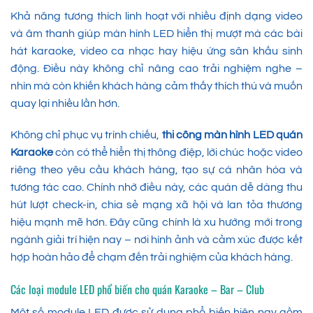
Khả năng tương thích linh hoạt với nhiều định dạng video
và âm thanh giúp màn hình LED hiển thị mượt mà các bài
hát karaoke, video ca nhạc hay hiệu ứng sân khấu sinh
động. Điều này không chỉ nâng cao trải nghiệm nghe –
nhìn mà còn khiến khách hàng cảm thấy thích thú và muốn
quay lại nhiều lần hơn.
Không chỉ phục vụ trình chiếu,
thi công màn hình LED quán
Karaoke
còn có thể hiển thị thông điệp, lời chúc hoặc video
riêng theo yêu cầu khách hàng, tạo sự cá nhân hóa và
tương tác cao. Chính nhờ điều này, các quán dễ dàng thu
hút lượt check-in, chia sẻ mạng xã hội và lan tỏa thương
hiệu mạnh mẽ hơn. Đây cũng chính là xu hướng mới trong
ngành giải trí hiện nay – nơi hình ảnh và cảm xúc được kết
hợp hoàn hảo để chạm đến trải nghiệm của khách hàng.
Các loại module LED phổ biến cho quán Karaoke – Bar – Club
Một số module LED được sử dụng phổ biến hiện nay gồm