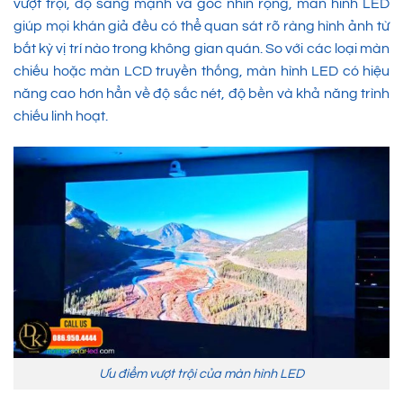
vượt trội, độ sáng mạnh và góc nhìn rộng, màn hình LED
giúp mọi khán giả đều có thể quan sát rõ ràng hình ảnh từ
bất kỳ vị trí nào trong không gian quán. So với các loại màn
chiếu hoặc màn LCD truyền thống, màn hình LED có hiệu
năng cao hơn hẳn về độ sắc nét, độ bền và khả năng trình
chiếu linh hoạt.
Ưu điểm vượt trội của màn hình LED