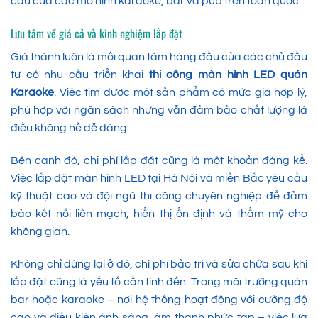
cầu của các mô hình karaoke, bar và pub trên toàn quốc.
Lưu tâm về giá cả và kinh nghiệm lắp đặt
Giá thành luôn là mối quan tâm hàng đầu của các chủ đầu
tư có nhu cầu triển khai
thi công màn hình LED quán
Karaoke
. Việc tìm được một sản phẩm có mức giá hợp lý,
phù hợp với ngân sách nhưng vẫn đảm bảo chất lượng là
điều không hề dễ dàng.
Bên cạnh đó, chi phí lắp đặt cũng là một khoản đáng kể.
Việc lắp đặt màn hình LED tại Hà Nội và miền Bắc yêu cầu
kỹ thuật cao và đội ngũ thi công chuyên nghiệp để đảm
bảo kết nối liền mạch, hiển thị ổn định và thẩm mỹ cho
không gian.
Không chỉ dừng lại ở đó, chi phí bảo trì và sửa chữa sau khi
lắp đặt cũng là yếu tố cần tính đến. Trong môi trường quán
bar hoặc karaoke – nơi hệ thống hoạt động với cường độ
cao và điều kiện ánh sáng, âm thanh phức tạp – việc lựa