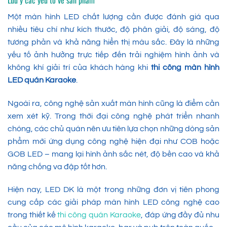
Một màn hình LED chất lượng cần được đánh giá qua
nhiều tiêu chí như kích thước, độ phân giải, độ sáng, độ
tương phản và khả năng hiển thị màu sắc. Đây là những
yếu tố ảnh hưởng trực tiếp đến trải nghiệm hình ảnh và
không khí giải trí của khách hàng khi
thi công màn hình
LED quán Karaoke
.
Ngoài ra, công nghệ sản xuất màn hình cũng là điểm cần
xem xét kỹ. Trong thời đại công nghệ phát triển nhanh
chóng, các chủ quán nên ưu tiên lựa chọn những dòng sản
phẩm mới ứng dụng công nghệ hiện đại như COB hoặc
GOB LED – mang lại hình ảnh sắc nét, độ bền cao và khả
năng chống va đập tốt hơn.
Hiện nay, LED DK là một trong những đơn vị tiên phong
cung cấp các giải pháp màn hình LED công nghệ cao
trong thiết kế
thi công quán Karaoke
, đáp ứng đầy đủ nhu