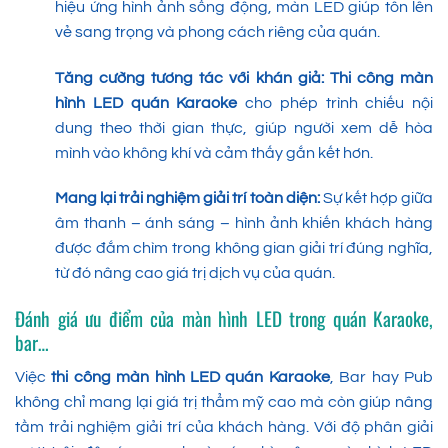
hiệu ứng hình ảnh sống động, màn LED giúp tôn lên
vẻ sang trọng và phong cách riêng của quán.
Tăng cường tương tác với khán giả:
Thi công màn
hình LED quán Karaoke
cho phép trình chiếu nội
dung theo thời gian thực, giúp người xem dễ hòa
mình vào không khí và cảm thấy gắn kết hơn.
Mang lại trải nghiệm giải trí toàn diện:
Sự kết hợp giữa
âm thanh – ánh sáng – hình ảnh khiến khách hàng
được đắm chìm trong không gian giải trí đúng nghĩa,
từ đó nâng cao giá trị dịch vụ của quán.
Đánh giá ưu điểm của màn hình LED trong quán Karaoke,
bar…
Việc
thi công màn hình LED quán Karaoke
, Bar hay Pub
không chỉ mang lại giá trị thẩm mỹ cao mà còn giúp nâng
tầm trải nghiệm giải trí của khách hàng. Với độ phân giải