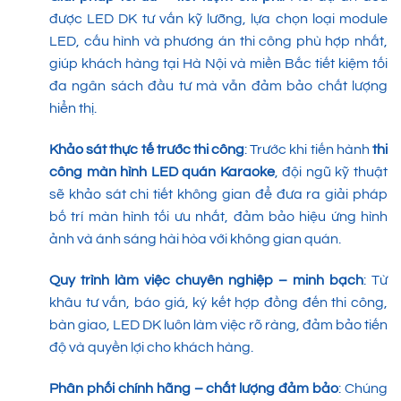
được LED DK tư vấn kỹ lưỡng, lựa chọn loại module
LED, cấu hình và phương án thi công phù hợp nhất,
giúp khách hàng tại Hà Nội và miền Bắc tiết kiệm tối
đa ngân sách đầu tư mà vẫn đảm bảo chất lượng
hiển thị.
Khảo sát thực tế trước thi công
: Trước khi tiến hành
thi
công màn hình LED quán Karaoke
, đội ngũ kỹ thuật
sẽ khảo sát chi tiết không gian để đưa ra giải pháp
bố trí màn hình tối ưu nhất, đảm bảo hiệu ứng hình
ảnh và ánh sáng hài hòa với không gian quán.
Quy trình làm việc chuyên nghiệp – minh bạch
: Từ
khâu tư vấn, báo giá, ký kết hợp đồng đến thi công,
bàn giao, LED DK luôn làm việc rõ ràng, đảm bảo tiến
độ và quyền lợi cho khách hàng.
Phân phối chính hãng – chất lượng đảm bảo
: Chúng