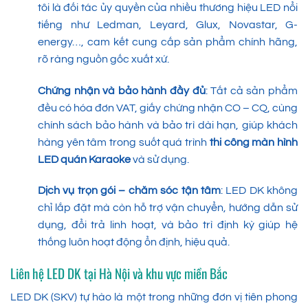
tôi là đối tác ủy quyền của nhiều thương hiệu LED nổi
tiếng như Ledman, Leyard, Glux, Novastar, G-
energy…, cam kết cung cấp sản phẩm chính hãng,
rõ ràng nguồn gốc xuất xứ.
Chứng nhận và bảo hành đầy đủ
: Tất cả sản phẩm
đều có hóa đơn VAT, giấy chứng nhận CO – CQ, cùng
chính sách bảo hành và bảo trì dài hạn, giúp khách
hàng yên tâm trong suốt quá trình
thi công màn hình
LED quán Karaoke
và sử dụng.
Dịch vụ trọn gói – chăm sóc tận tâm
: LED DK không
chỉ lắp đặt mà còn hỗ trợ vận chuyển, hướng dẫn sử
dụng, đổi trả linh hoạt, và bảo trì định kỳ giúp hệ
thống luôn hoạt động ổn định, hiệu quả.
Liên hệ LED DK tại Hà Nội và khu vực miền Bắc
LED DK (SKV) tự hào là một trong những đơn vị tiên phong