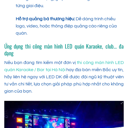
từng giai điệu.
Hỗ trợ quảng bá thương hiệu:
Dễ dàng trình chiếu
logo, video, hoặc thông điệp quảng cáo riêng của
quán.
Ứng dụng thi công màn hình LED quán Karaoke, club… đa
dạng
Nếu bạn đang tìm kiếm một đơn vị
thi công màn hình LED
quán Karaoke / Bar tại Hà Nội
hay địa bàn miền Bắc uy tín,
hãy liên hệ ngay với LED DK để được đội ngũ kỹ thuật viên
tư vấn chi tiết, lựa chọn giải pháp phù hợp nhất cho không
gian của bạn.