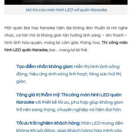
Vai trò của màn hình LED với quán Karaoke
Một quán Bar hay Karaoke hiện đại không đơn thuần là nơi nghe
nhạc, ca hát mà là không gian tận hưởng ánh sáng – âm thanh –
hình ảnh hòa quyện, mang lại cảm giác thăng hoa.
Thi công màn
hình LED quán Karaoke,
bar… mang lại lợi thế:
Tạo điểm nhấn không gian:
Hiển thị hình ảnh sống
động, hiệu ứng ánh sáng linh hoạt, tăng sức hút thị
giác.
Tăng giá trị thẩm mỹ:
Thi công màn hình LED quán
Karaoke
với thiết kế tối ưu, phù hợp giúp không gian
trở nên sang trọng, chuyên nghiệp và hiện đại hơn.
Tối ưu trải nghiệm khách hàng:
Màn LED mang đến
không khí sôi động, giúp khách hàng hòa mình vào