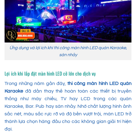
Ứng dụng và lợi ích khi thi công màn hình LED quán Karaoke,
sàn nhảy
Lợi ích khi lắp đặt màn hình LED cỡ lớn cho dịch vụ
Trong những năm gần đây,
thi công màn hình LED quán
Karaoke
đã dần thay thế hoàn toàn các thiết bị truyền
thống như máy chiếu, TV hay LCD trong các quán
Karaoke, Bar. Pub hay sàn nhảy. Nhờ chất lượng hình ảnh
sắc nét, màu sắc rực rỡ và độ bền vượt trội, màn LED trở
thành lựa chọn hàng đầu cho các không gian giải trí hiện
đại.