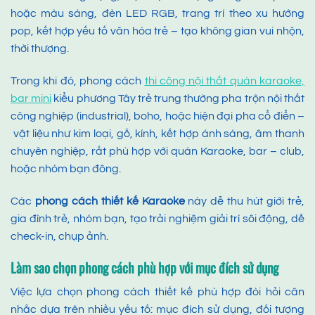
hoặc màu sáng, đèn LED RGB, trang trí theo xu hướng
pop, kết hợp yếu tố văn hóa trẻ – tạo không gian vui nhộn,
thời thượng.
Trong khi đó, phong cách
thi công nội thất quán karaoke,
bar mini
kiểu phương Tây trẻ trung thường pha trộn nội thất
công nghiệp (industrial), boho, hoặc hiện đại pha cổ điển –
vật liệu như kim loại, gỗ, kính, kết hợp ánh sáng, âm thanh
chuyên nghiệp, rất phù hợp với quán Karaoke, bar – club,
hoặc nhóm bạn đông.
Các
phong cách thiết kế Karaoke
này dễ thu hút giới trẻ,
gia đình trẻ, nhóm bạn, tạo trải nghiệm giải trí sôi động, dễ
check-in, chụp ảnh.
Làm sao chọn phong cách phù hợp với mục đích sử dụng
Việc lựa chọn phong cách thiết kế phù hợp đòi hỏi cân
nhắc dựa trên nhiều yếu tố: mục đích sử dụng, đối tượng