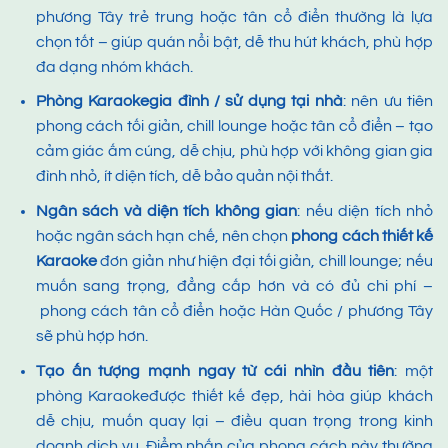
phương Tây trẻ trung hoặc tân cổ điển thường là lựa
chọn tốt – giúp quán nổi bật, dễ thu hút khách, phù hợp
đa dạng nhóm khách.
Phòng
Karaoke
gia đình / sử dụng tại nhà
: nên ưu tiên
phong cách tối giản, chill lounge hoặc tân cổ điển – tạo
cảm giác ấm cúng, dễ chịu, phù hợp với không gian gia
đình nhỏ, ít diện tích, dễ bảo quản nội thất.
Ngân sách và diện tích không gian
: nếu diện tích nhỏ
hoặc ngân sách hạn chế, nên chọn
phong cách thiết kế
Karaoke
đơn giản như hiện đại tối giản, chill lounge; nếu
muốn sang trọng, đẳng cấp hơn và có đủ chi phí –
phong cách tân cổ điển hoặc Hàn Quốc / phương Tây
sẽ phù hợp hơn.
Tạo ấn tượng mạnh ngay từ cái nhìn đầu tiên
: một
phòng Karaokeđược thiết kế đẹp, hài hòa giúp khách
dễ chịu, muốn quay lại – điều quan trọng trong kinh
doanh dịch vụ. Điểm nhấn của phong cách này thường