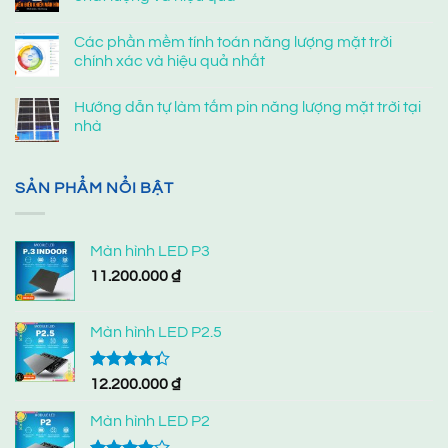
Các phần mềm tính toán năng lượng mặt trời
chính xác và hiệu quả nhất
Hướng dẫn tự làm tấm pin năng lượng mặt trời tại
nhà
SẢN PHẨM NỔI BẬT
Màn hình LED P3
11.200.000
₫
Màn hình LED P2.5
Được xếp
12.200.000
₫
hạng
4.33
5 sao
Màn hình LED P2