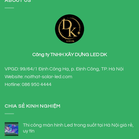
ABOUT US
Công ty TNHH XÂY DỰNG LED DK
VPGD: 99/64/1 Định Công Hạ, p. Định Công, TP. Hà Nội
Website: noithat-solar-led.com
Hotline:
086 950 4444
CHIA SẺ KINH NGHIỆM
Thi công màn hình Led trong suốt tại Hà Nội giá rẻ,
uy tín