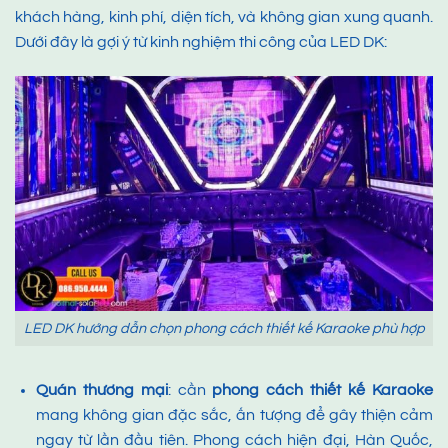
khách hàng, kinh phí, diện tích, và không gian xung quanh.
Dưới đây là gợi ý từ kinh nghiệm thi công của LED DK:
LED DK hướng dẫn chọn phong cách thiết kế Karaoke phù hợp
Quán thương mại
: cần
phong cách thiết kế Karaoke
mang không gian đặc sắc, ấn tượng để gây thiện cảm
ngay từ lần đầu tiên. Phong cách hiện đại, Hàn Quốc,