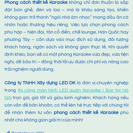
Phong cách thiết kế Karaoke
không chỉ đơn thuần là sắp
đặt bàn ghế, đèn và loa – mà là khâu sáng tạo, khiến
không gian trở thành “ngôi nhà âm nhạc” mang dấu ấn cá
nhân hoặc thương hiệu riêng. Việc lựa chọn phong cách
phù hợp – hiện đại, tân cổ điển, chill lounge, Hàn Quốc hay
phương Tây – cần dựa vào mục đích sử dụng, đối tượng
khách hàng, ngân sách và không gian thực tế. Khi quyết
định khéo, bạn sẽ có một phòng Karaoke vừa đẹp, vừa tiện
nghi, dễ bảo trì – đồng thời tối ưu được chi phí và nâng cao
trải nghiệm người dùng.
Công ty TNHH Xây dựng LED DK
là đơn vị chuyên nghiệp
trong
thi công màn hình LED quán Karaoke / Bar tại Hà
Nội
trọn gói, giá tốt và giàu kinh nghiệm. Khách hàng nếu
còn vấn đề băn khoăn, có thể liên hệ trực tiếp với chúng tôi
để nhận thêm tư vấn
phong cách thiết kế Karaoke
phù
nhất cho không gian giải trí của mình!