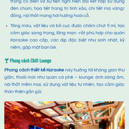
trọng cổ điển và sự tiện nghi hiện đại kết hợp sử dụng
đèn chùm, họa tiết trang trí tinh xảo, chi tiết mạ vàng/
đồng, nội thất mang hơi hướng hoài cổ.
Tông màu, vật liệu và bố cục được chăm chút tỉ mỉ, tạo
cảm giác sang trọng, lãng mạn -rất phù hợp cho quán
Karaoke cao cấp, các dịp đặc biệt như sinh nhật, kỷ
niệm, gặp mặt bạn bè.
🍸 Phong cách Chill Lounge
Phong cách thiết kế Karaoke
này hướng tới không gian thư
giãn, thoải mái như quán cà phê – lounge: ánh sáng ấm,
nội thất mềm mại, sử dụng vật liệu tự nhiên, tạo cảm giác
thân thiện gần gũi.