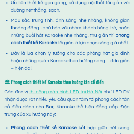
Ưu tiên thiết kế gọn gàng, sử dụng nội thất tối giản với
đường nét thẳng, sạch.
Màu sắc trung tính, ánh sáng nhẹ nhàng, không gian
thoáng đãng -phù hợp với nhóm khách hàng trẻ, hoặc
những buổi hát Karaoke nhẹ nhàng, thư giãn thì
phong
cách thiết kế Karaoke
tối giản là lựa chọn sáng giá nhất.
Đây là lựa chọn lý tưởng cho các phòng hát gia đình
hoặc những quán Karaoketheo hướng sang – đơn giản
– hiện đại.
🏛️ Phong cách
thiết kế Karaoke theo hướng
tân cổ điển
Các đơn vị
thi công màn hình LED tại Hà Nội
như LED DK
nhận được rất nhiều yêu cầu quan tâm tới phong cách tân
cổ điển dành cho Bar, Karaoke thể hiện đẳng cấp. Đặc
trưng của xu hướng này:
Phong cách thiết kế Karaoke
kết hợp giữa nét sang