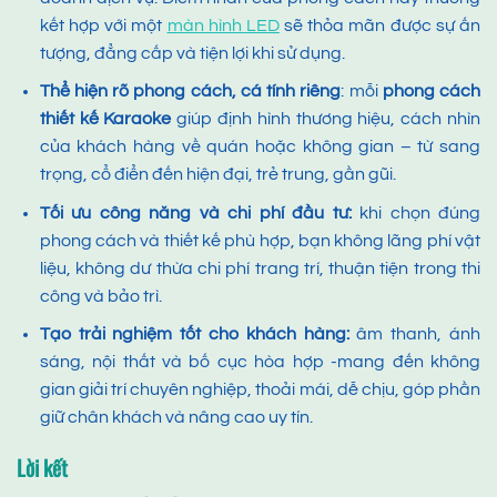
kết hợp với một
màn hình LED
sẽ thỏa mãn được sự ấn
tượng, đẳng cấp và tiện lợi khi sử dụng.
Thể hiện rõ phong cách, cá tính riêng
: mỗi
phong cách
thiết kế Karaoke
giúp định hình thương hiệu, cách nhìn
của khách hàng về quán hoặc không gian – từ sang
trọng, cổ điển đến hiện đại, trẻ trung, gần gũi.
Tối ưu công năng và chi phí đầu tư:
khi chọn đúng
phong cách và thiết kế phù hợp, bạn không lãng phí vật
liệu, không dư thừa chi phí trang trí, thuận tiện trong thi
công và bảo trì.
Tạo trải nghiệm tốt cho khách hàng:
âm thanh, ánh
sáng, nội thất và bố cục hòa hợp -mang đến không
gian giải trí chuyên nghiệp, thoải mái, dễ chịu, góp phần
giữ chân khách và nâng cao uy tín.
Lời kết