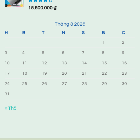
Được
15.600.000
₫
xếp hạng
4.00
5
sao
Tháng 8 2026
H
B
T
N
S
B
C
1
2
3
4
5
6
7
8
9
10
11
12
13
14
15
16
17
18
19
20
21
22
23
24
25
26
27
28
29
30
31
« Th5