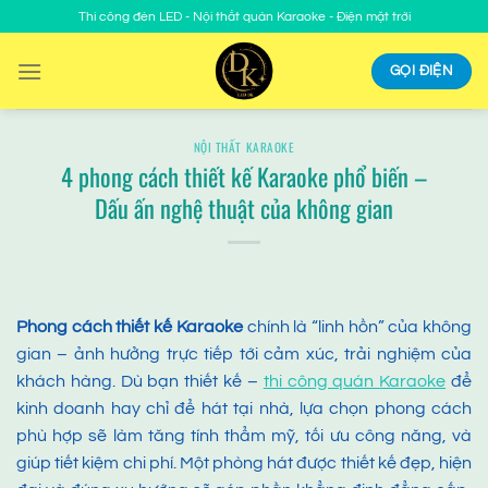
Chuyển
Thi công đèn LED - Nội thất quán Karaoke - Điện mặt trời
đến
nội
GỌI ĐIỆN
dung
NỘI THẤT KARAOKE
4 phong cách thiết kế Karaoke phổ biến –
Dấu ấn nghệ thuật của không gian
Phong cách thiết kế
Karaoke
chính là “linh hồn” của không
gian – ảnh hưởng trực tiếp tới cảm xúc, trải nghiệm của
khách hàng. Dù bạn thiết kế –
thi công quán
Karaoke
để
kinh doanh hay chỉ để hát tại nhà, lựa chọn phong cách
phù hợp sẽ làm tăng tính thẩm mỹ, tối ưu công năng, và
giúp tiết kiệm chi phí. Một phòng hát được thiết kế đẹp, hiện