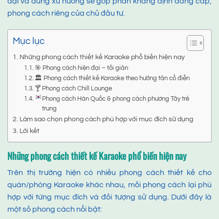
đại và đúng xu hướng sẽ góp phần khẳng định đẳng cấp,
phong cách riêng của chủ đầu tư.
Mục lục
Những phong cách thiết kế Karaoke phổ biến hiện nay
🎯 Phong cách hiện đại – tối giản
🏛️ Phong cách thiết kế Karaoke theo hướng tân cổ điển
🍸 Phong cách Chill Lounge
Phong cách Hàn Quốc & phong cách phương Tây trẻ
trung
Làm sao chọn phong cách phù hợp với mục đích sử dụng
Lời kết
Những phong cách
thiết kế
Karaoke
phổ biến hiện nay
Trên thị trường hiện có nhiều phong cách thiết kế cho
quán/phòng Karaoke khác nhau, mỗi phong cách lại phù
hợp với từng mục đích và đối tượng sử dụng. Dưới đây là
một số phong cách nổi bật: