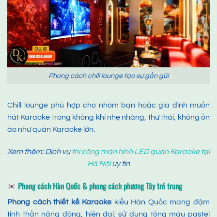
Phong cách chill lounge tạo sự gần gũi
Chill lounge phù hợp cho nhóm bạn hoặc gia đình muốn
hát Karaoke trong không khí nhẹ nhàng, thư thái, không ồn
ào như quán Karaoke lớn.
Xem thêm: Dịch vụ
thi công màn hình LED quán Karaoke tại
Hà Nội
uy tín
Phong cách Hàn Quốc & phong cách phương Tây trẻ trung
Phong cách thiết kế Karaoke
kiểu Hàn Quốc mang đậm
tinh thần năng động, hiện đại: sử dụng tông màu pastel