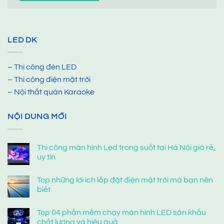
LED DK
– Thi công đèn LED
– Thi công điện mặt trời
– Nội thất quán Karaoke
NỘI DUNG MỚI
Thi công màn hình Led trong suốt tại Hà Nội giá rẻ,
uy tín
Top những lợi ích lắp đặt điện mặt trời mà bạn nên
biết
Top 04 phần mềm chạy màn hình LED sân khấu
chất lượng và hiệu quả