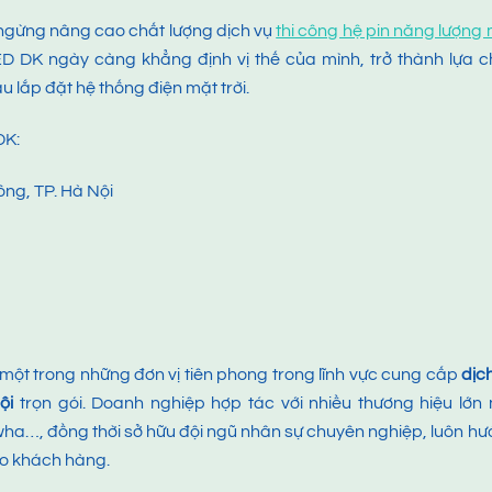
ngừng nâng cao chất lượng dịch vụ
thi công hệ pin năng lượng
D DK ngày càng khẳng định vị thế của mình, trở thành lựa c
 lắp đặt hệ thống điện mặt trời.
DK:
ông, TP. Hà Nội
ột trong những đơn vị tiên phong trong lĩnh vực cung cấp
dịc
ội
trọn gói. Doanh nghiệp hợp tác với nhiều thương hiệu lớn
ha…, đồng thời sở hữu đội ngũ nhân sự chuyên nghiệp, luôn h
ho khách hàng.