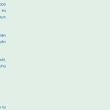
.000
 thi
ách
kiện
uyên
sát,
 phù
h từ