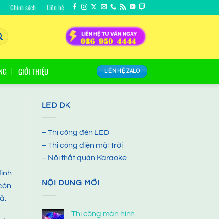
Chính sách
Liên hệ
ÔNG
GIỚI THIỆU
LIÊN HỆ ZALO
LED DK
– Thi công đèn LED
– Thi công điện mặt trời
– Nội thất quán Karaoke
đình
NỘI DUNG MỚI
 còn
ả.
Thi công màn hình