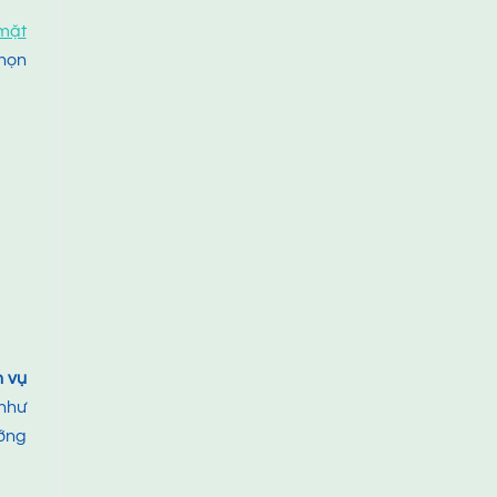
 mặt
họn
h vụ
 như
ướng