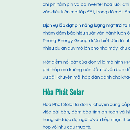
chi phí tấm pin và bộ inverter hòa lưới. C
vào điều kiện mái lắp đặt, trong đó mái tôn
D
ịch vụ lắp đặt pin năng lượng mặt trời tại
nhằm đảm bảo hiệu suất vận hành luôn ở mứ
Phong Energy Group được biết đến là nh
nhiều dự án quy mô lớn cho nhà máy, khu 
Một điểm nổi bật của đơn vị là mô hình P
phí thấp mà không cần đầu tư vốn ban đầu
ưu đãi, khuyến mãi hấp dẫn dành cho khác
Hòa Phát Solar
Hòa Phát Solar là đơn vị chuyên cung cấ
việc bài bản, đảm bảo tính an toàn và hi
hàng sẽ được đội ngũ tư vấn tiếp nhận th
hợp với nhu cầu thực tế.