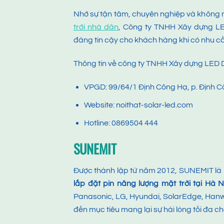
Nhờ sự tận tâm, chuyên nghiệp và không 
trời nhà dân
, Công ty TNHH Xây dựng LE
đáng tin cậy cho khách hàng khi có nhu cầu
Thông tin về công ty TNHH Xây dựng LED 
VPGD: 99/64/1 Định Công Hạ, p. Định C
Website: noithat-solar-led.com
Hotline: 0869504 444
SUNEMIT
Được thành lập từ năm 2012, SUNEMIT là m
lắp đặt pin năng lượng mặt trời tại Hà N
Panasonic, LG, Hyundai, SolarEdge, Hanw
đến mục tiêu mang lại sự hài lòng tối đa c