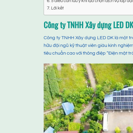
5 điều cần lưu ý khi lựa chọn dịch vụ lắp đặ
Lời kết
Công ty
TNHH Xây dựng LED D
Công ty TNHH Xây dựng LED DK là một tron
hữu đội ngũ kỹ thuật viên giàu kinh nghi
tiêu chuẩn cao với thông điệp “Điện mặt t