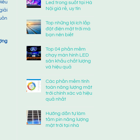
Điều
Led trong suốt tại Hà
Nội giá rẻ, uy tín
giải
guồn
Top những lợi ích lắp
đặt điện mặt trời mà
bạn nên biết
ượng
Top 04 phần mềm
chạy màn hình LED
sân khấu chất lượng
và hiệu quả
Các phần mềm tính
toán năng lượng mặt
trời chính xác và hiệu
quả nhất
Hướng dẫn tự làm
tấm pin năng lượng
mặt trời tại nhà