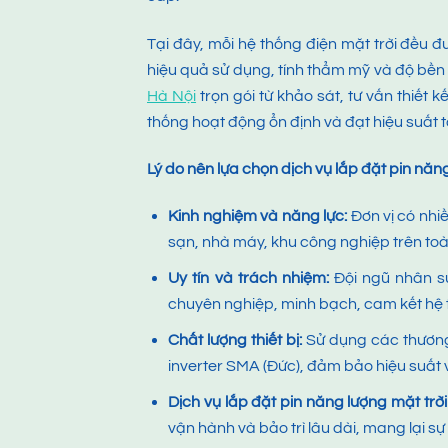
Tại đây, mỗi hệ thống điện mặt trời đều đ
hiệu quả sử dụng, tính thẩm mỹ và độ bền
Hà Nội
trọn gói từ khảo sát, tư vấn thiết 
thống hoạt động ổn định và đạt hiệu suất tố
Lý do nên lựa chọn
dịch vụ lắp đặt pin năng
Kinh nghiệm và năng lực:
Đơn vị có nhi
sạn, nhà máy, khu công nghiệp trên to
Uy tín và trách nhiệm:
Đội ngũ nhân 
chuyên nghiệp, minh bạch, cam kết hệ t
Chất lượng thiết bị:
Sử dụng các thương
inverter SMA (Đức), đảm bảo hiệu suất 
Dịch vụ
lắp đặt pin năng lượng mặt trời
vận hành và bảo trì lâu dài, mang lại sự 