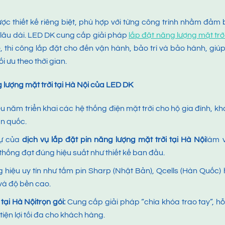
ược thiết kế riêng biệt, phù hợp với từng công trình nhằm đảm
 lâu dài. LED DK cung cấp giải pháp
lắp đặt năng lượng mặt trời
kế, thi công lắp đặt cho đến vận hành, bảo trì và bảo hành, giú
i ưu theo thời gian.
 lượng mặt trời tại Hà Nội
của
LED DK
ều năm triển khai các hệ thống điện mặt trời cho hộ gia đình, k
àn quốc.
sự của
dịch vụ lắp đặt pin năng lượng mặt trời tại Hà Nội
làm 
hống đạt đúng hiệu suất như thiết kế ban đầu.
 hiệu uy tín như tấm pin Sharp (Nhật Bản), Qcells (Hàn Quốc)
và độ bền cao.
 tại Hà Nội
trọn gói:
Cung cấp giải pháp “chìa khóa trao tay”, hỗ
tiện lợi tối đa cho khách hàng.