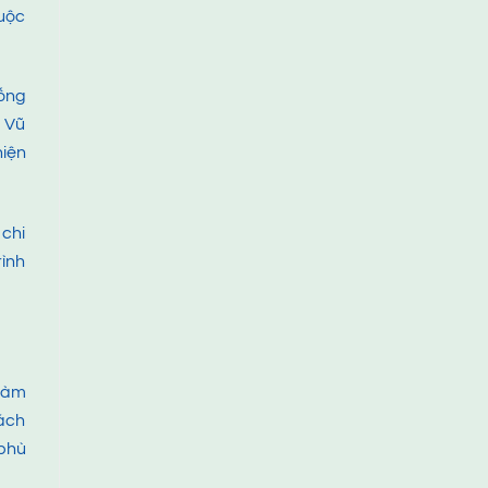
huộc
hống
, Vũ
hiện
 chi
rình
 làm
hách
 phù