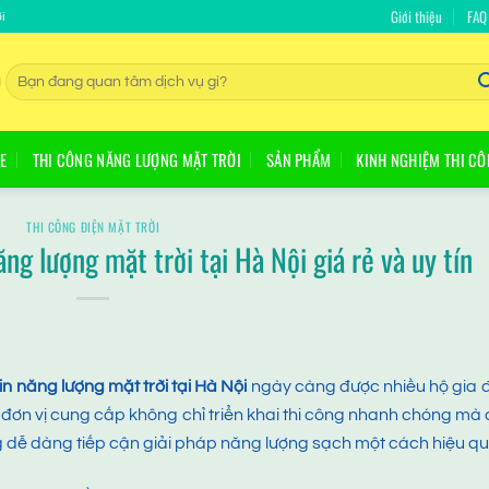
Giới thiệu
FAQ
i
Tìm
kiếm:
E
THI CÔNG NĂNG LƯỢNG MẶT TRỜI
SẢN PHẨM
KINH NGHIỆM THI C
THI CÔNG ĐIỆN MẶT TRỜI
ăng lượng mặt trời tại Hà Nội giá rẻ và uy tín
in năng lượng mặt trời tại Hà Nội
ngày càng được nhiều hộ gia 
đơn vị cung cấp không chỉ triển khai thi công nhanh chóng mà
g dễ dàng tiếp cận giải pháp năng lượng sạch một cách hiệu qu