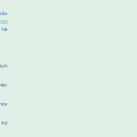
 bảo
 tại
p hệ
hách
việc
 hay
 trợ