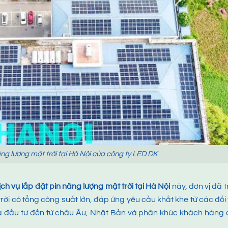
ăng lượng mặt trời tại Hà Nội của công ty LED DK
ịch vụ lắp đặt pin năng lượng mặt trời tại Hà Nội
này, đơn vị đã t
rời có tổng công suất lớn, đáp ứng yêu cầu khắt khe từ các đối
à đầu tư đến từ châu Âu, Nhật Bản và phân khúc khách hàng