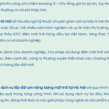
hi phí thi công chỉ chiếm khoảng 5–15% tổng giá trị dự án, tùy t
 thường có chi phí thấp hơn.
 Hà Nội
sở hữu đội ngũ kỹ thuật chuyên giám sát và bảo trì hệ t
c tối ưu. Với nhiều năm kinh nghiệm và uy tín trên thị trường
à thầu EPC điện mặt trời hàng đầu tại Việt Nam, từng thực 
dân cư và doanh nghiệp.
PA dành cho doanh nghiệp, cho phép sử dụng điện mặt trời với
. Bên cạnh đó, công ty thường xuyên triển khai các chương t
h hàng lắp đặt mới.
p
dịch vụ lắp đặt pin năng lượng mặt trời tại Hà Nội
với quy trình
ệu quả trong từng công trình. Khi sử dụng dịch vụ tại đây, k
ông tin, đồng thời đưa ra các giải pháp công nghệ và sản phẩm