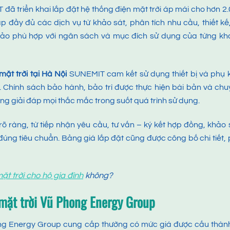
đã triển khai lắp đặt hệ thống điện mặt trời áp mái cho hơn 2
p đầy đủ các dịch vụ từ khảo sát, phân tích nhu cầu, thiết kế,
ảo phù hợp với ngân sách và mục đích sử dụng của từng kh
mặt trời tại Hà Nội
SUNEMIT cam kết sử dụng thiết bị và phụ 
 Chính sách bảo hành, bảo trì được thực hiện bài bản và ch
àng giải đáp mọi thắc mắc trong suốt quá trình sử dụng.
 rõ ràng, từ tiếp nhận yêu cầu, tư vấn – ký kết hợp đồng, khảo 
 đúng tiêu chuẩn. Bảng giá lắp đặt cũng được công bố chi tiết,
ặt trời cho hộ gia đình
không?
 mặt trời
Vũ Phong Energy Group
ong Energy Group cung cấp thường có mức giá được cấu thàn