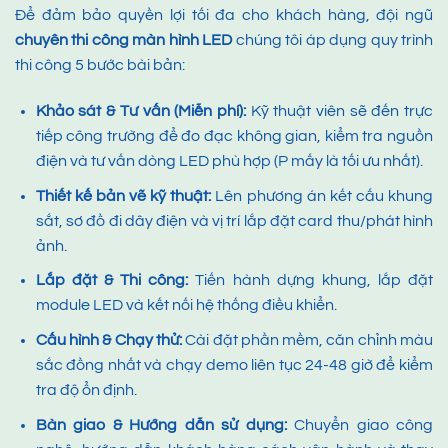
Để đảm bảo quyền lợi tối đa cho khách hàng, đội ngũ
chuyên
thi công màn hình LED
chúng tôi áp dụng quy trình
thi công 5 bước bài bản:
Khảo sát & Tư vấn (Miễn phí):
Kỹ thuật viên sẽ đến trực
tiếp công trường để đo đạc không gian, kiểm tra nguồn
điện và tư vấn dòng LED phù hợp (P mấy là tối ưu nhất).
Thiết kế bản vẽ kỹ thuật:
Lên phương án kết cấu khung
sắt, sơ đồ đi dây điện và vị trí lắp đặt card thu/phát hình
ảnh.
Lắp đặt & Thi công:
Tiến hành dựng khung, lắp đặt
module LED và kết nối hệ thống điều khiển.
Cấu hình & Chạy thử:
Cài đặt phần mềm, căn chỉnh màu
sắc đồng nhất và chạy demo liên tục 24-48 giờ để kiểm
tra độ ổn định.
Bàn giao & Hướng dẫn sử dụng:
Chuyển giao công