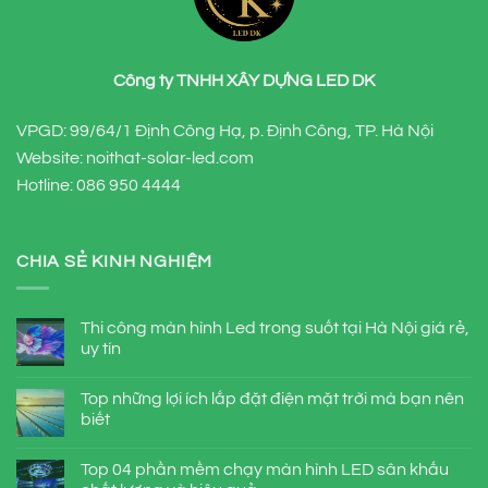
Công ty TNHH XÂY DỰNG LED DK
VPGD: 99/64/1 Định Công Hạ, p. Định Công, TP. Hà Nội
Website: noithat-solar-led.com
Hotline:
086 950 4444
CHIA SẺ KINH NGHIỆM
Thi công màn hình Led trong suốt tại Hà Nội giá rẻ,
uy tín
Top những lợi ích lắp đặt điện mặt trời mà bạn nên
biết
Top 04 phần mềm chạy màn hình LED sân khấu