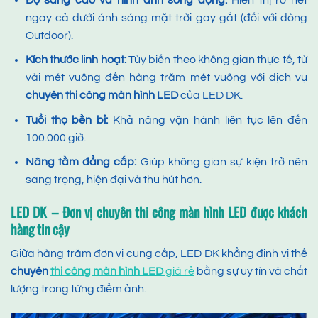
ngay cả dưới ánh sáng mặt trời gay gắt (đối với dòng
Outdoor).
Kích thước linh hoạt:
Tùy biến theo không gian thực tế, từ
vài mét vuông đến hàng trăm mét vuông với dịch vụ
chuyên
thi công màn hình LED
của LED DK.
Tuổi thọ bền bỉ:
Khả năng vận hành liên tục lên đến
100.000 giờ.
Nâng tầm đẳng cấp:
Giúp không gian sự kiện trở nên
sang trọng, hiện đại và thu hút hơn.
LED DK
– Đơn vị chuyên thi công màn hình LED được khách
hàng tin cậy
Giữa hàng trăm đơn vị cung cấp, LED DK khẳng định vị thế
chuyên
thi công màn hình LED
giá rẻ
bằng sự uy tín và chất
lượng trong từng điểm ảnh.