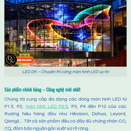
LED DK – Chuyên thi công màn hình LED uy tín
Sản phẩm chính hãng – Công nghệ mới nhất
Chúng tôi cung cấp đa dạng các dòng màn hình LED từ
P1.5, P2,
màn hình LED
P2.5
, P3, P4 đến P10 của các
thương hiệu hàng đầu như Hikvision, Dahua, Leyard,
Qiangli… Tất cả sản phẩm đều có đầy đủ chứng nhận CO,
CQ, đảm bảo nguồn gốc xuất xứ rõ ràng.