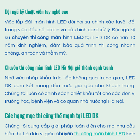
Đội ngũ kỹ thuật viên tay nghề cao
Việc lắp đặt màn hình LED đòi hỏi sự chính xác tuyệt đối
trong việc đấu nối cabin và cấu hình card xử lý. Đội ngũ kỹ
sư
chuyên
thi công màn hình LED
tại LED DK có hơn 10
năm kinh nghiệm, đảm bảo quá trình thi công nhanh
chóng, an toàn và thẩm mỹ.
Chuyên thi công màn hình LED Hà Nội giá
thành cạnh tranh
Nhờ việc nhập khẩu trực tiếp không qua trung gian, LED
DK cam kết mang đến mức giá gốc cho khách hàng.
Chúng tôi luôn có chính sách chiết khấu tốt cho các đơn vị
trường học, bệnh viện và cơ quan nhà nước tại Hà Nội.
Các hạng mục thi công thế mạnh tại LED DK
Chúng tôi cung cấp giải pháp toàn diện cho mọi nhu cầu
hiển thị. Là đơn vị giàu
chuyên
thi công màn hình LED
kinh