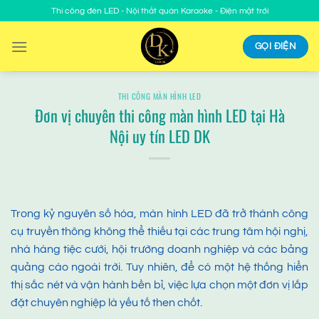
Chuyển
Thi công đèn LED - Nội thất quán Karaoke - Điện mặt trời
đến
nội
GỌI ĐIỆN
dung
THI CÔNG MÀN HÌNH LED
Đơn vị chuyên thi công màn hình LED tại Hà
Nội uy tín LED DK
Trong kỷ nguyên số hóa, màn hình LED đã trở thành công
cụ truyền thông không thể thiếu tại các trung tâm hội nghị,
nhà hàng tiệc cưới, hội trường doanh nghiệp và các bảng
quảng cáo ngoài trời. Tuy nhiên, để có một hệ thống hiển
thị sắc nét và vận hành bền bỉ, việc lựa chọn một đơn vị lắp
đặt chuyên nghiệp là yếu tố then chốt.