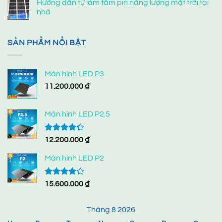
Hướng dẫn tự làm tấm pin năng lượng mặt trời tại
nhà
SẢN PHẨM NỔI BẬT
Màn hình LED P3
11.200.000
₫
Màn hình LED P2.5
Được xếp
12.200.000
₫
hạng
4.33
5 sao
Màn hình LED P2
Được
15.600.000
₫
xếp hạng
4.00
5
sao
Tháng 8 2026