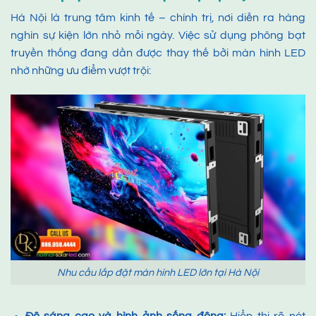
Hà Nội là trung tâm kinh tế – chính trị, nơi diễn ra hàng
nghìn sự kiện lớn nhỏ mỗi ngày. Việc sử dụng phông bạt
truyền thống đang dần được thay thế bởi màn hình LED
nhờ những ưu điểm vượt trội:
Nhu cầu lắp đặt màn hình LED lớn tại Hà Nội
Độ sáng cao và hình ảnh sống động:
Hiển thị rõ nét