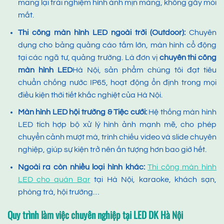
mang lại trải nghiệm hình ảnh mịn màng, không gây mỏi
mắt.
Thi công màn hình LED ngoài trời (Outdoor)
:
Chuyên
dụng cho bảng quảng cáo tấm lớn, màn hình cổ động
tại các ngã tư, quảng trường. Là đơn vị
chuyên
thi công
màn hình LED
Hà Nội, sản phẩm chúng tôi đạt tiêu
chuẩn chống nước IP65, hoạt động ổn định trong mọi
điều kiện thời tiết khắc nghiệt của Hà Nội.
Màn hình LED hội trường & Tiệc cưới
:
Hệ thống màn hình
LED tích hợp bộ xử lý hình ảnh mạnh mẽ, cho phép
chuyển cảnh mượt mà, trình chiếu video và slide chuyên
nghiệp, giúp sự kiện trở nên ấn tượng hơn bao giờ hết.
Ngoài ra còn nhiều loại hình khác:
Thi công màn hình
LED cho quán Bar
tại Hà Nội, karaoke, khách sạn,
phòng trà, hội trường…
Quy trình làm việc chuyên nghiệp tại LED DK Hà Nội