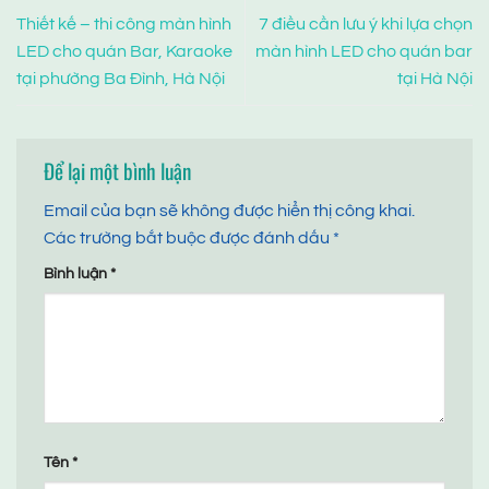
Thiết kế – thi công màn hình
7 điều cần lưu ý khi lựa chọn
LED cho quán Bar, Karaoke
màn hình LED cho quán bar
tại phường Ba Đình, Hà Nội
tại Hà Nội
Để lại một bình luận
Email của bạn sẽ không được hiển thị công khai.
Các trường bắt buộc được đánh dấu
*
Bình luận
*
Tên
*