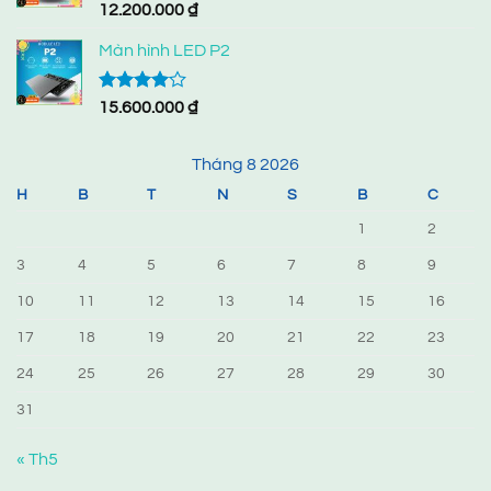
Được xếp
12.200.000
₫
hạng
4.33
5 sao
Màn hình LED P2
Được
15.600.000
₫
xếp hạng
4.00
5
sao
Tháng 8 2026
H
B
T
N
S
B
C
1
2
3
4
5
6
7
8
9
10
11
12
13
14
15
16
17
18
19
20
21
22
23
24
25
26
27
28
29
30
31
« Th5